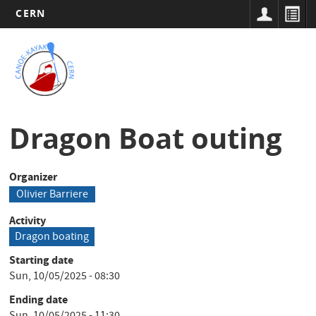
CERN
Main
Skip
to
navigation
Tog
main
nav
content
Dragon Boat outing
Organizer
Olivier Barriere
Activity
Dragon boating
Starting date
Sun, 10/05/2025 - 08:30
Ending date