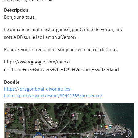
Sun, 10/05/2025 - 11:30
Description
Bonjour à tous,
Le dimanche matin est organisé, par Christelle Peron, une
sortie DB sur le lac Leman à Versoix.
Rendez-vous directement sur place voir lien ci-dessous.
https://www.google.com/maps?
q=Chem.+des+Graviers+20,+1290+Versoix,+Switzerland
Doodle
https://dragonboat-divonne-les-
bains.sporteasy.net/event/39441385/presence/