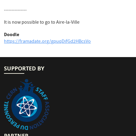
---------------
It is now possible to go to Aire-la-Ville
Doodle
https://framadate.org/gpuqDifGd2HBcsVo
SUPPORTED BY
PARTNER