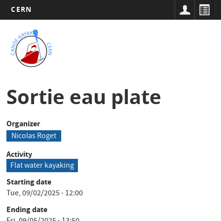
CERN
Main
Skip
to
navigation
Tog
main
nav
content
Sortie eau plate
Organizer
Nicolas Roget
Activity
Flat water kayaking
Starting date
Tue, 09/02/2025 - 12:00
Ending date