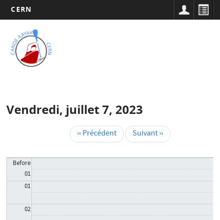
CERN
Main
Aller
au
navigation
Tog
contenu
nav
principal
Vendredi, juillet 7, 2023
‹‹
Précédent
Suivant
››
Pagination
Before
01
01
02