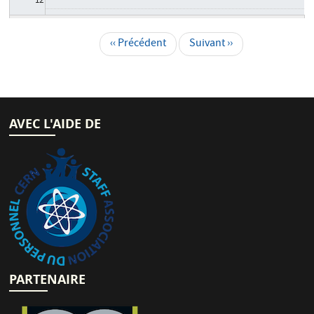
12
13
‹‹
Précédent
Suivant
››
Pagination
14
15
AVEC L'AIDE DE
16
17
18
19
20
PARTENAIRE
21