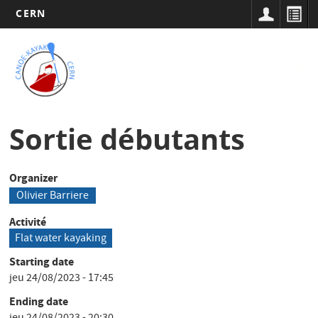
CERN
Main
Aller
au
navigation
Tog
contenu
nav
principal
Sortie débutants
Organizer
Olivier Barriere
Activité
Flat water kayaking
Starting date
jeu 24/08/2023 - 17:45
Ending date