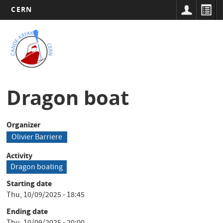
CERN
Main
Skip
to
navigation
Tog
main
nav
content
Dragon boat
Organizer
Olivier Barriere
Activity
Dragon boating
Starting date
Thu, 10/09/2025 - 18:45
Ending date