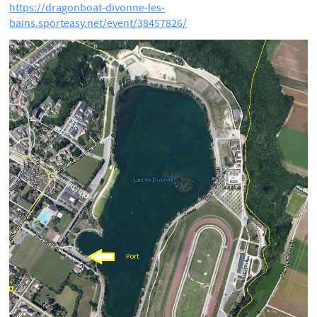
https://dragonboat-divonne-les-
bains.sporteasy.net/event/38457826/